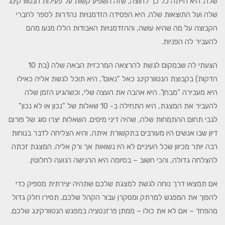
שלה. היא הייתה כל כך לחוצה, שזה השפיע קשות על פעילות הנטוורקינג
שלה ועל התוצאות שלה. היא הפסידה הזדמנויות נהדרות לספר לחברי
הקבוצה על מה שהיא עושה, וההזדמנויות האבודות הללו מנעו מהם
להעביר לה הפניות.
הצעתי לה שבמקום לגשת להרצאה המרכזית הבאה שלה (בת 10
הדקות) בקבוצת הנטוורקינג כאל "נאום", היא תוכל לגשת אליה כאילו
היא מעבירה "מבחן". היא אהבה את העצה שלי, וכשהגיע הזמן שלה
להעביר את המצגת, היא התחילה ב- 10 שאלות של "נכון או לא נכון"
לגבי תחום ההתמחות שלה, שהיה דיני מיסים. השאלות יצרו סוג של פורום
דיון שבו אנשים היו מעורבים בתקשורת איתה, והיא הצליחה לדבר בנוחות
רבה יותר מכיוון שכל העיניים לא היו נשואות אך ורק אליה. המצגת זכתה
להצלחה גדולה, והכי חשוב – בסיומה היא הרגישה רגועה לחלוטין.
אם תמצאו דרך נוחה לגשת למצגת שלכם שתהיה יצירתית מספיק כדי
להפוך את המפגש למרתק ומסקרן עבור הקהל שלכם, תסירו חלק גדול
מהפחד – אם לא את כולו – ממתן פרזנטציה במפגש הנטוורקינג שלכם.