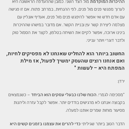
ההיכרות המוקדמת
מול הצד השני. כמובן שההעדפה הראשונה היא
לערוך מפגשי פנים מול פנים, לפי ההנחיות, במרחב פתוח. אם זו פגישה
עם אדם חדש ואי אפשר להיפגש פנים מול פנים, אעדיף אונליין עם
מצלמה ליצירת קשר עין ובניית הקשר. אם מדובר במישהו שההיכרות
בינינו ארוכה, אפשר לקיים את השיחה בטלפון, לקצר את הסמול טוק
ולדבר דוגרי ויותר ענייני.
החשוב ביותר הוא להחליט שאנחנו לא מפסיקים לחיות,
ואם אנחנו רוצים שהעסק ימשיך לפעול, אז מילת
המפתח היא – לעשות
"
ירדן:
"מסכימה לגמרי.
הכוח שלנו כבעלי עסקים הוא הביחד
– כשנמצאים
בקבוצה אנחנו לא מרגישים בודדים יותר. אפשר לקבל עזרה וליהנות
מסיעור מוחות שמרים אותנו למעלה.
הדבר הטוב ביותר שגיליתי
כדי להרים את עצמנו בזמנים קשים היא