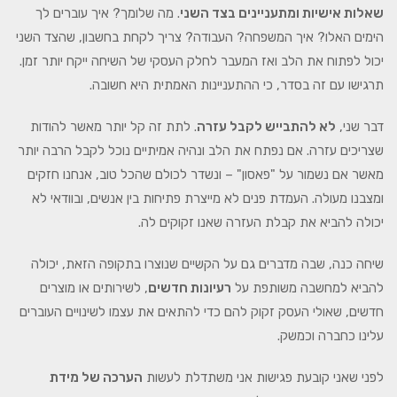
שאלות אישיות ומתעניינים בצד השני
. מה שלומך? איך עוברים לך
הימים האלו? איך המשפחה? העבודה? צריך לקחת בחשבון, שהצד השני
יכול לפתוח את הלב ואז המעבר לחלק העסקי של השיחה ייקח יותר זמן.
תרגישו עם זה בסדר, כי ההתעניינות האמתית היא חשובה.
דבר שני,
לא להתבייש לקבל עזרה
. לתת זה קל יותר מאשר להודות
שצריכים עזרה. אם נפתח את הלב ונהיה אמיתיים נוכל לקבל הרבה יותר
מאשר אם נשמור על "פאסון" – ונשדר לכולם שהכל טוב, אנחנו חזקים
ומצבנו מעולה. העמדת פנים לא מייצרת פתיחות בין אנשים, ובוודאי לא
יכולה להביא את קבלת העזרה שאנו זקוקים לה.
שיחה כנה, שבה מדברים גם על הקשיים שנוצרו בתקופה הזאת, יכולה
להביא למחשבה משותפת על
רעיונות חדשים
, לשירותים או מוצרים
חדשים, שאולי העסק זקוק להם כדי להתאים את עצמו לשינויים העוברים
עלינו כחברה וכמשק.
לפני שאני קובעת פגישות אני משתדלת לעשות
הערכה של מידת