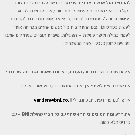
ל
התחייב מול אנשים אחרים
. אני מכריחה את עצמי בפגישות לומר
בקול רם שאני מתחייבת לעשות לכתוב טור / אני מתחייבת לקבוע
פגישות עבודה / מתחייבת לקחת על עצמי לעשות טלפונים ללקוחות /
לעשות ספורט וכו'. עצם ההתחייבות מול אנשים אחרים מכריחה אותי
לעמוד במילה ולייצר פעילות – והפעילות, מייצרת תוצרים שמחזקים אותנו
ומביאים לחוסן כלכלי ויציאה ממשברים".
אשמח שתכתבו לי
תגובות, הערות, הארות ושאלות לגבי מה שכתבתי.
אם אתם
רוצים לשתף
איך אתם מתמודדים עם פגישות באונליין
או יש לכם
עוד רעיונות
,
כיתבו לי
yarden@bni.co.il
את הרעיונות הטובים ביותר אשתף עם כל חברי קהילת
BNI
– עם
קרדיט מלא כמובן.