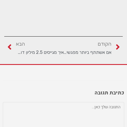
הקודם
הבא
אם אשתתף ביותר מפגשי נטוורקינג אונליין, זה יקדם את העסק שלי ?
איך מגייסים 2.5 מיליון דולר בזום
כתיבת תגובה