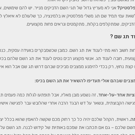
 פלסטיק?
אני לא מעריץ גדול של תגי השם הדביקים מנייר. יש להם שימושים, א
שאת עמי תמיד שם תג משלי מפלסטיק או בלמינציה, כך שלעולם לא איאלץ
דביקים, שמתקלפים בקלות, מתקמטים ונראים פחות מקצועיים.
ד תג שם ?
ות חשוב הוא מתי לענוד את תג השם. כמובן שכשמבקרים בוועידה עסקית, כנס
ועית, חובה לענוד תג. אנשי מקצוע רבים נוטים לענוד את תג השם שלהם בכ
 קצת נחוץ, רק בכדי להימנע ממצבים מביכים שבהם דרוש תג שם אבל הוא איננ
צבים שבהם אולי תעדיפו להשאיר את תג השם בכיס:
ציות אחד-על-אחד.
זה נשמע מובן מאליו, אבל תופתעו לגלות כמה פעמים ת
גישה הקבוצתית, ונשאר על דש הבגד הרבה אחרי שהלובש עבר לפגישה אישי
ה.
ראשית, הקהל שלכם יהיה כל כך רחוק מכם שקשה להאמין שהוא בכלל יצל
שם שלכם – גם אם תכתבו את שמכם באותיות של קידוש לבנה. תג השם עלו