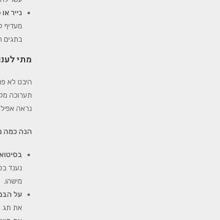
נייר או
מעדיף ל
בתגים ה
מתי לענו
היבט לא פח
תערוכה מקצ
נראה אפילו
הנה כמה מ
בסיטוא
נענד בפ
מישהו.
על הבמ
את תג ה