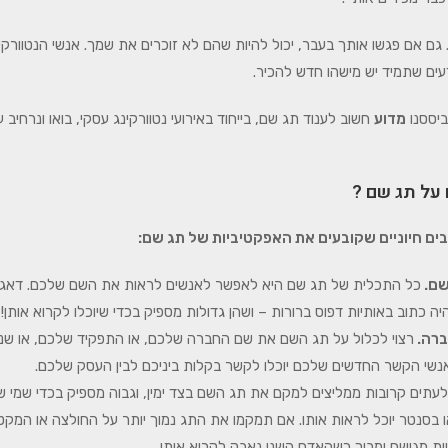
 גם אם פגשו אותך בעבר, יכול להיות שהם לא זוכרים את שמך. אנשי הנטוורקי
דעים שתמיד יש מישהו חדש להכיר.
ביססנו
מדוע
חשוב לענוד תג שם, בייחוד באירועי נטוורקינג עסקי, בואו ונרחיב
על תג שם ?
בים חיוניים שקובעים את האפקטיביות של תג שם:
שם.
כל התכלית של תג שם היא לאפשר לאנשים לראות את השם שלכם. דאג
ה כתוב באותיות דפוס ברורות – ושהן גדולות מספיק בכדי שיוכלו לקרוא אותן!
רה.
רצוי לכלול על תג השם את שם החברה שלכם, או התפקיד שלכם, או שני
נשי הקשר החדשים שלכם יוכלו לקשר בקלות ביניכם לבין העסק שלכם.
לעתים קרובות ממליצים למקם את תג השם בצד ימין, וגבוה מספיק בכדי שמי 
ו בסנטר יוכל לראות אותו. אם תמקמו את התג נמוך יותר על החולצה או המקטו
יות מגושם ומביך כשהאדם השני נאבק לקרוא אותו.