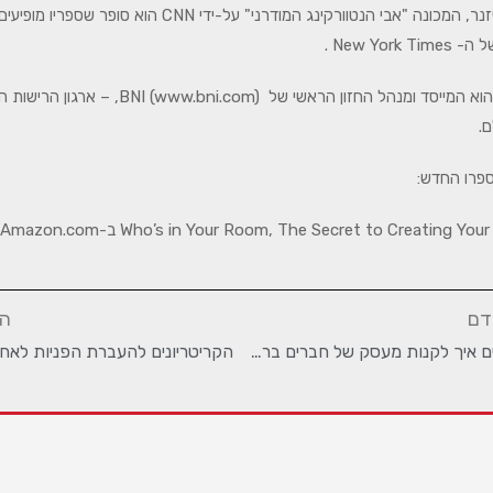
ד"ר איוון מייזנר, המכונה "אבי הנטוורקינג המודרני" על-ידי CNN הוא סו
New York  .
ד"ר מייזנר הוא המייסד ומנהל החזון הראשי של BNI (www.bni.com), – 
ם.
בספרו החדש:
Who’s in Your Room, The Secret to Creating Yo ב-Amazon.com
דם
ה
טיפים איך לקנות מעסק של חברים ברשת הנטוורקינג
הקריטריונים להעברת הפניות לאח