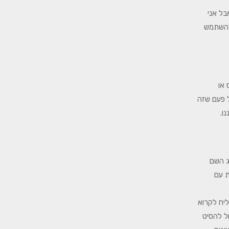
בל אני
 להשתמש
 או
ל פעם שזה
ו.
ג השם
ת עם
יח לקרוא
ל להסיט