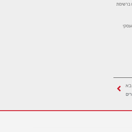
פר שספריו מופיעים ברשימת
ארגון הרישות העסקי
בא
רים