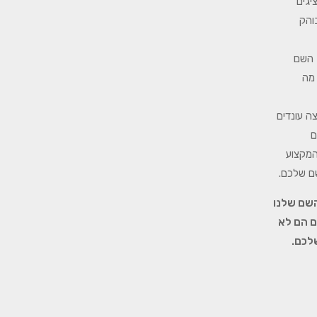
יגים
והק
 השם
 מה
ה עונדים
ם
המקצוע
שם שלכם.
השם שלנו
ם הם לא
לכם.