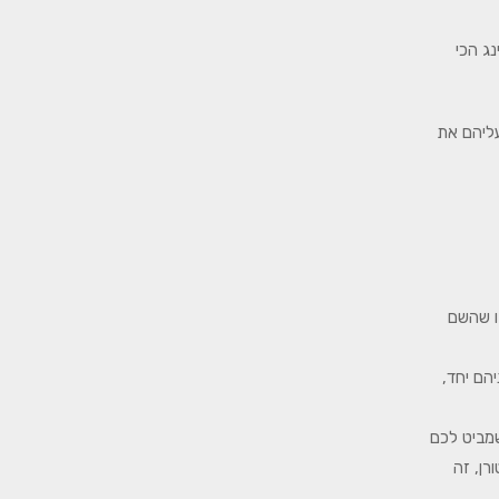
נג הכי
 עליהם את
ו שהשם
הם יחד,
שמביט לכם
רן, זה