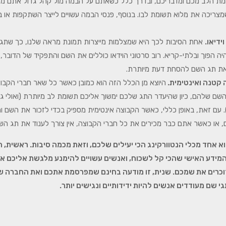
ת הלב מכם ומדבריכם, ובדרך כלל כשאתם על הבמה מול קהל גדול אתם מצ
צריכה את מלוא תשומת לבו. בנוסף, פנסי הבמה עשויים לייצר השתקפות או ב
ידיאו.
אחת הסיבות לכך היא שמצלמות מייצרות תמונת מראה שלנו, כך שתג
יה הפוך ובלתי-קריא. רוב סרטוני הוידאו כוללים את השם והתפקיד של הדובר,
ת תג השם להסחת דעת מיותרת.
 קטנה ואינטימית.
היוצא מן הכלל הזה הוא כמובן כאשר כל שאר חברי הקבוצ
שם שלהם, כיון שהיעדר התג שלכם ימשוך אליכם תשומת לב מיותרת (ואולי ג
. עם זאת, באופן כללי, כאשר הקבוצה אינטימית מספיק בכדי לזכור את השם ו
, או כאשר אתם כבר מכירים את כל חברי הקבוצה, אין צורך לענוד את תג ה
א אחד מכלי הנטוורקינג הכי יעילים שלכם, וזאת מכמה סיבות. ראשית, 
המידע האישי שהכי קל לשכוח, ואנשים עשויים להימנע מלגשת אליכם א
 זוכרים את שמכם. שנית, זו מודעה בחינם שמפרסמת אתכם ואת החברה ש
י שם מעודדים אנשים להיות ידידותיים ונגישים יותר.