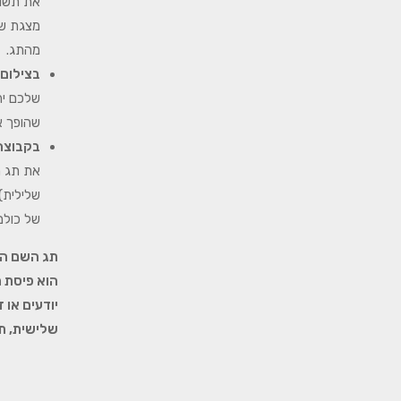
את תשומ
מצגת שמ
מהתג.
בצילום ו
שלכם יה
שהופך א
בקבוצה
את תג ה
שלילית)
של כולם
תג השם הו
הוא פיסת 
יודעים או
שלישית, תג