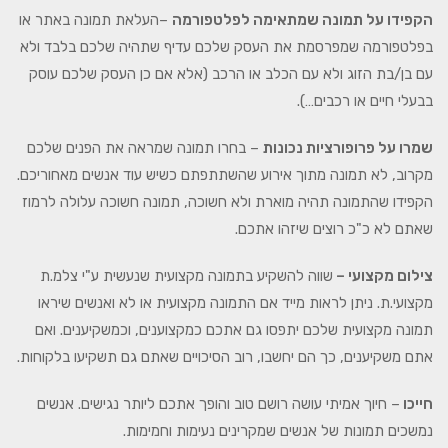
הקפידו על תמונה שמתאימה לפלטפורמה
–העלאת תמונה באתר או
בפלטפורמה שמפרסמת את העסק שלכם עדיף שתהיה שלכם בלבד ולא
עם בן/בת הזוג ולא עם הכלב או הרכב (אלא אם כן העסק שלכם עוסק
בבעלי חיים או רכבים…).
שמרו על פרופורציות נכונות
– בחרו תמונה שמראה את הפנים שלכם
מקרוב, לא תמונה מתוך אירוע שהשתתפתם כשיש עוד אנשים מאחוריכם.
הקפידו שהתמונה תהיה מוארת ולא חשוכה, תמונה חשוכה עלולה לרמוז
שאתם לא כ"כ רוצים שיזהו אתכם.
צילום מקצועי –
שווה להשקיע בתמונה מקצועית שנעשית ע"י צלמ.ת
מקצועי.ת. ניתן לראות מייד אם התמונה מקצועית או לא ואנשים שיראו
תמונה מקצועית שלכם יתפסו גם אתכם כמקצוענים, וכמשקיענים. ואם
אתם משקיענים, כך הם יחשבו, רוב הסיכויים שאתם גם תשקיעו בלקוחות.
חייכו
– חיוך אמיתי עושה רושם טוב והופך אתכם ליותר נגישים. אנשים
נמשכים תמונות של אנשים שמקרינים נעימות וחמימות.