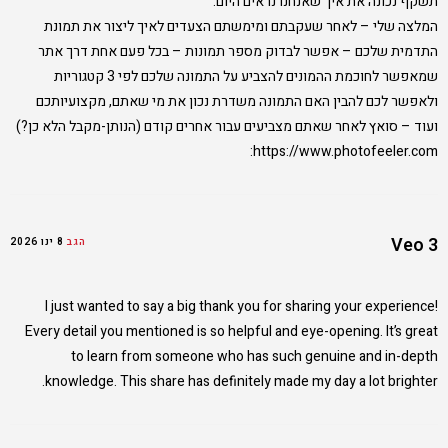
תשקף נכונה את איך שאנחנו נראים היום.
המלצה שלי – לאחר שעקבתם ומימשתם הצעדים לאיך ליצור את תמונת
התדמית שלכם – אפשר לבדוק מספר תמונות – בכל פעם אחת דרך אתר
שמאפשר לחוכמת ההמונים להצביע על התמונה שלכם לפי 3 קטגוריות
ולאפשר לכם להבין האם התמונה משדרת נכון את מי שאתם, מקצועיותכם
ועוד – סואץ לאחר שאתם מצביעים עבור אחרים קודם (הנותן-מקבל הלא כן?)
:
https://www.photofeeler.com
Veo 3
הגב
8 ינו 2026
I just wanted to say a big thank you for sharing your experience!
Every detail you mentioned is so helpful and eye-opening. It’s great
to learn from someone who has such genuine and in-depth
knowledge. This share has definitely made my day a lot brighter.