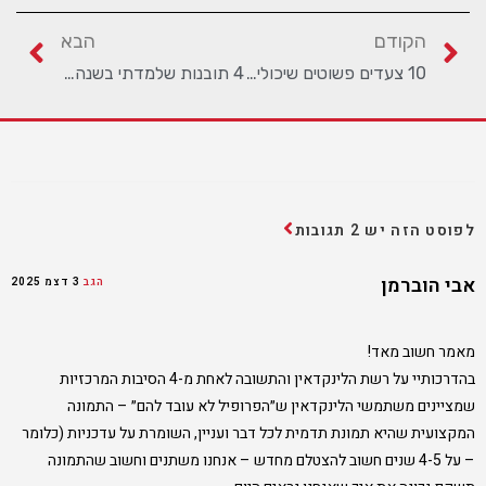
הקודם
הבא
10 צעדים פשוטים שיכולים להכפיל את כמות ההפניות
4 תובנות שלמדתי בשנה האחרונה
לפוסט הזה יש 2 תגובות
אבי הוברמן
הגב
3 דצמ 2025
מאמר חשוב מאד!
בהדרכותיי על רשת הלינקדאין והתשובה לאחת מ-4 הסיבות המרכזיות
שמציינים משתמשי הלינקדאין ש״הפרופיל לא עובד להם״ – התמונה
המקצועית שהיא תמונת תדמית לכל דבר ועניין, השומרת על עדכניות (כלומר
– על 4-5 שנים חשוב להצטלם מחדש – אנחנו משתנים וחשוב שהתמונה